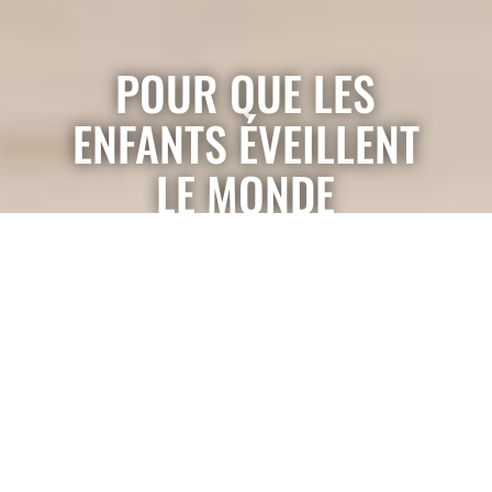
POUR QUE LES
ENFANTS ÉVEILLENT
LE MONDE
JEUX, MATÉRIEL ET ÉQUIPEMENTS
PÉDAGOGIQUES
POUR LES 0-6 ANS​